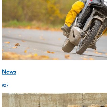
News
927