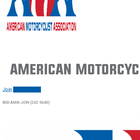
American Motorcycl
Join
Renew/login
800-AMA-JOIN (262-5646)